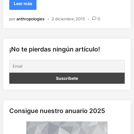
C
Leer más
o
m
por
anthropologies
•
2 diciembre, 2015
•
0
o
n
o
h
a
¡No te pierdas ningún artículo!
c
e
r
u
n
a
r
t
í
Consigue nuestro anuario 2025
c
u
l
o