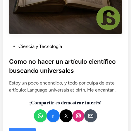
P
Ciencia y Tecnología
u
b
Como no hacer un artículo científico
l
buscando universales
i
c
Estoy un poco encendido, y todo por culpa de este
a
artículo: Language universals at birth. Me encantan…
d
¡Compartir es demostrar interés!
o
e
n