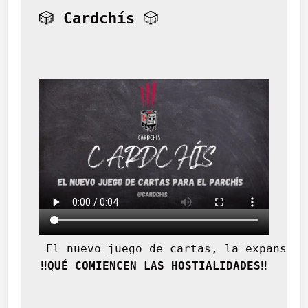
e
🎲 
Cardchís
 🎲
r
s
a
l
e
s
 El nuevo juego de cartas, la expansión
‼️QUÉ COMIENCEN LAS HOSTIALIDADES‼️