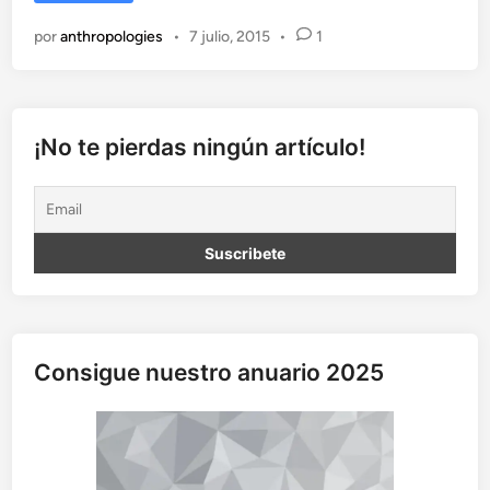
e
o
por
anthropologies
•
7 julio, 2015
•
1
p
l
e
i
n
¡No te pierdas ningún artículo!
p
r
o
g
r
e
s
s
Consigue nuestro anuario 2025