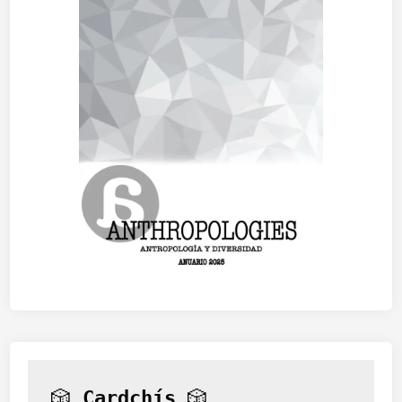
🎲 
Cardchís
 🎲