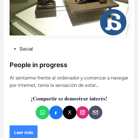
P
Social
u
b
People in progress
l
Al sentarme frente al ordenador y comenzar a navegar
i
por internet, tenía la sensación de estar…
c
a
¡Compartir es demostrar interés!
d
o
e
n
P
Leer más