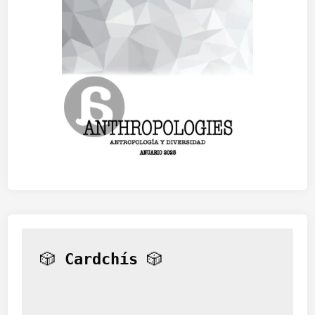
🎲 
Cardchís
 🎲