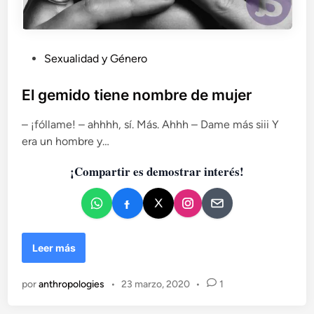
P
Sexualidad y Género
u
b
El gemido tiene nombre de mujer
l
– ¡fóllame! – ahhhh, sí. Más. Ahhh – Dame más siii Y
i
era un hombre y…
c
a
¡Compartir es demostrar interés!
d
o
e
n
E
Leer más
l
g
por
anthropologies
•
23 marzo, 2020
•
1
e
m