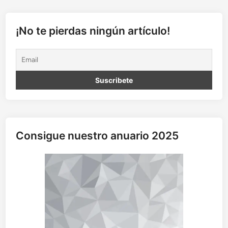
e
l
h
¡No te pierdas ningún artículo!
a
t
e
r
Consigue nuestro anuario 2025