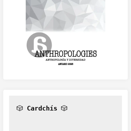
🎲 
Cardchís
 🎲