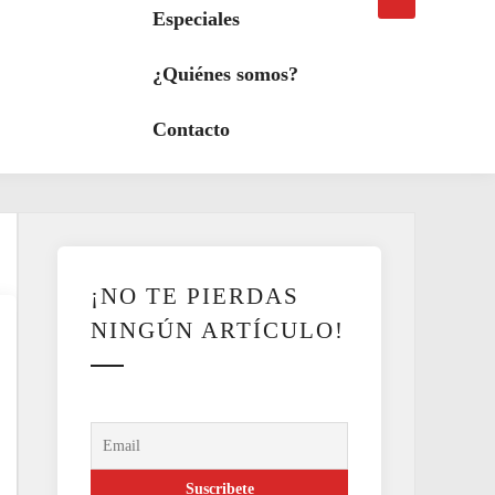
búsqueda
a
Especiales
modo
oscuro
¿Quiénes somos?
Contacto
¡NO TE PIERDAS
NINGÚN ARTÍCULO!