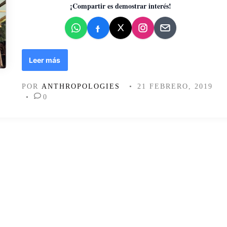
d
¡Compartir es demostrar interés!
o
e
n
E
Leer más
l
d
POR
ANTHROPOLOGIES
•
21 FEBRERO, 2019
í
•
0
a
q
u
e
e
m
p
e
z
ó
l
a