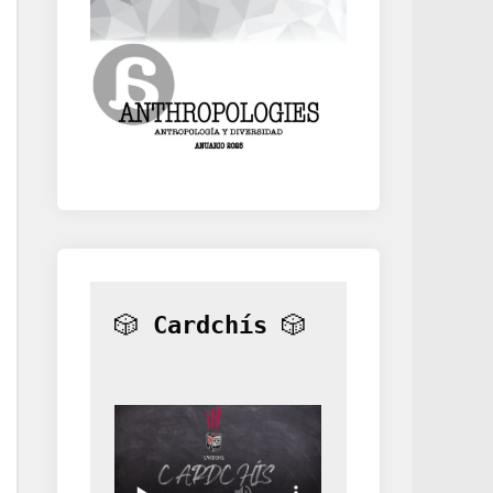
🎲 
Cardchís
 🎲