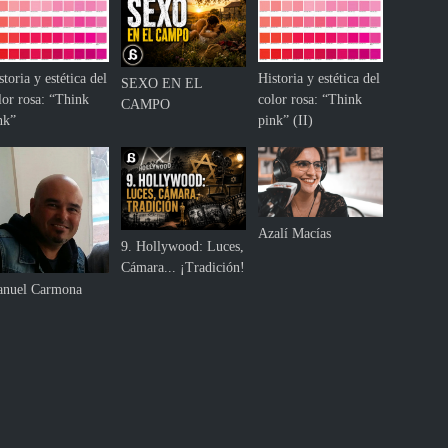
storia y estética del
Historia y estética del
SEXO EN EL
lor rosa: “Think
color rosa: “Think
CAMPO
nk”
pink” (II)
Azalí Macías
9. Hollywood: Luces,
Cámara... ¡Tradición!
nuel Carmona