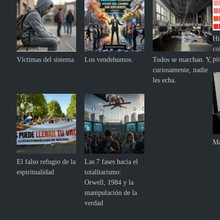
Hi
co
pi
Víctimas del sistema.
Los vendehumos.
Todos se marchan. Y,
curiosamente, nadie
les echa.
Ma
El falso refugio de la
Las 7 fases hacia el
espiritualidad
totalitarismo:
Orwell, 1984 y la
manipulación de la
verdad