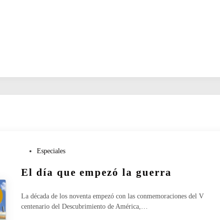
P
Especiales
u
El día que empezó la guerra
b
l
i
La década de los noventa empezó con las conmemoraciones del V
c
centenario del Descubrimiento de América,…
a