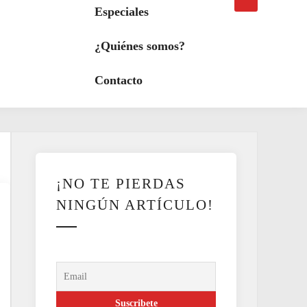
búsqueda
a
Especiales
modo
oscuro
¿Quiénes somos?
Contacto
¡NO TE PIERDAS
NINGÚN ARTÍCULO!