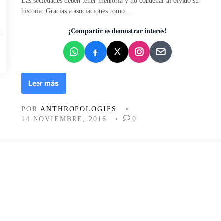
Las sociedades deben tener memoria y no condenar al olvido su
d
historia. Gracias a asociaciones como…
o
e
¡Compartir es demostrar interés!
n
E
Leer más
n
t
POR
ANTHROPOLOGIES
•
r
14 NOVIEMBRE, 2016
•
0
e
v
i
s
t
a
a
l
a
A