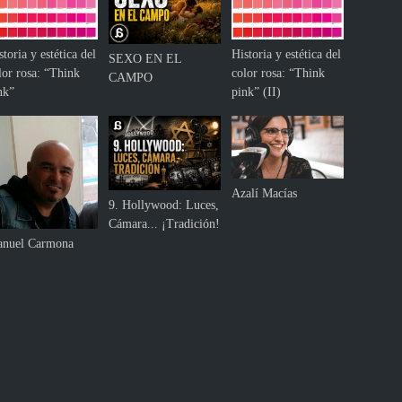
storia y estética del
Historia y estética del
SEXO EN EL
lor rosa: “Think
color rosa: “Think
CAMPO
nk”
pink” (II)
Azalí Macías
9. Hollywood: Luces,
Cámara... ¡Tradición!
nuel Carmona