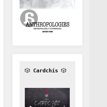
🎲 
Cardchís
 🎲