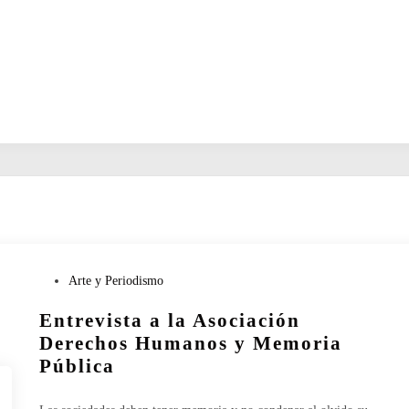
P
Arte y Periodismo
u
Entrevista a la Asociación
b
l
Derechos Humanos y Memoria
i
Pública
c
a