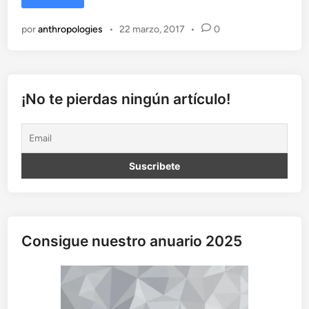
l
a
por
anthropologies
•
22 marzo, 2017
•
0
s
t
i
c
i
¡No te pierdas ningún artículo!
d
a
d
c
e
r
e
b
r
Consigue nuestro anuario 2025
a
l
y
g
é