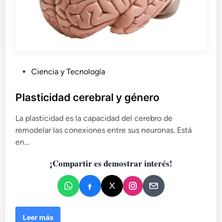
P
Ciencia y Tecnología
u
b
Plasticidad cerebral y género
l
La plasticidad es la capacidad del cerebro de
i
remodelar las conexiones entre sus neuronas. Está
c
en…
a
d
¡Compartir es demostrar interés!
o
e
n
P
Leer más