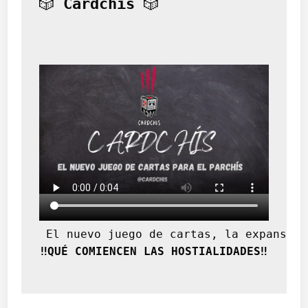
🎲 
Cardchís
 🎲
 El nuevo juego de cartas, la expansión
‼️QUÉ COMIENCEN LAS HOSTIALIDADES‼️