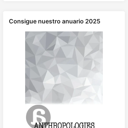
u
r
a
Consigue nuestro anuario 2025
s
o
r
d
a