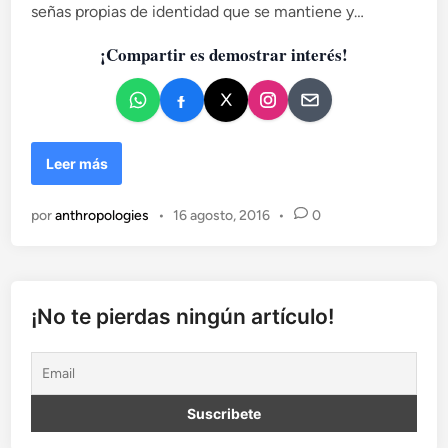
señas propias de identidad que se mantiene y…
c
a
¡Compartir es demostrar interés!
d
o
e
n
C
Leer más
o
m
por
anthropologies
•
16 agosto, 2016
•
0
u
n
i
d
a
¡No te pierdas ningún artículo!
d
y
c
u
l
t