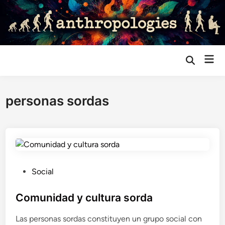
Saltar
al
contenido
Me
Abrir
búsqueda
prin
personas sordas
P
Social
u
b
Comunidad y cultura sorda
l
Las personas sordas constituyen un grupo social con
i