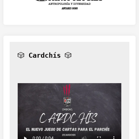
🎲 
Cardchís
 🎲