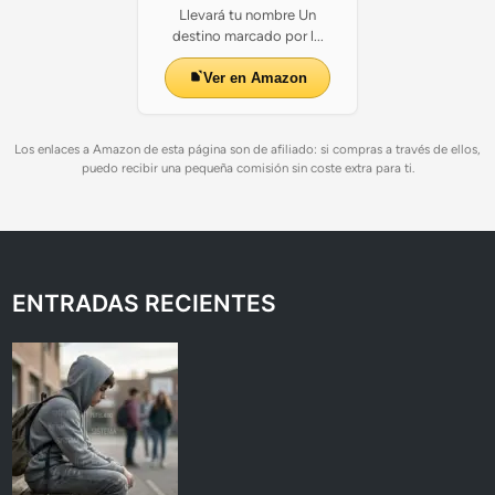
Llevará tu nombre Un
destino marcado por l...
Ver en Amazon
Los enlaces a Amazon de esta página son de afiliado: si compras a través de ellos,
puedo recibir una pequeña comisión sin coste extra para ti.
ENTRADAS RECIENTES