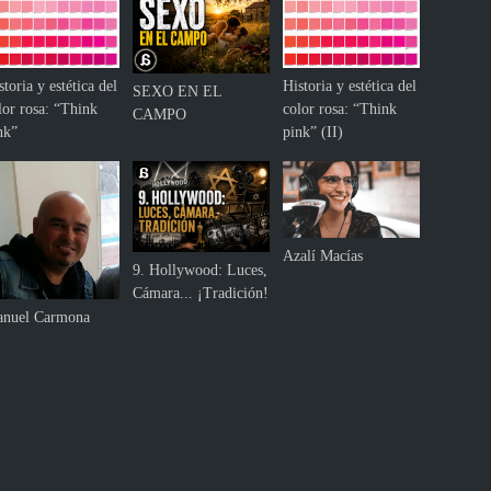
storia y estética del
Historia y estética del
SEXO EN EL
lor rosa: “Think
color rosa: “Think
CAMPO
nk”
pink” (II)
Azalí Macías
9. Hollywood: Luces,
Cámara... ¡Tradición!
nuel Carmona