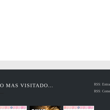
O MAS VISITADO...
RSS: Entra
RSS: Come