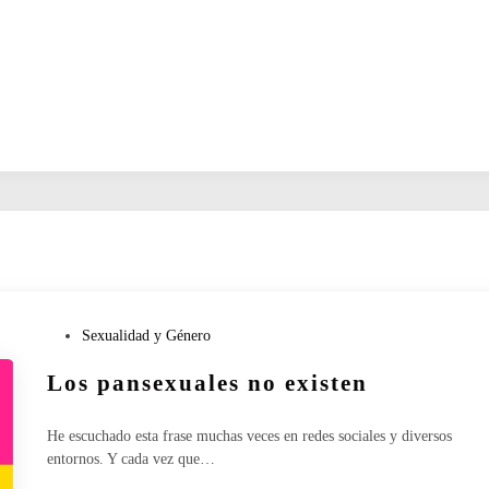
P
Sexualidad y Género
u
Los pansexuales no existen
b
l
i
He escuchado esta frase muchas veces en redes sociales y diversos
c
entornos. Y cada vez que…
a