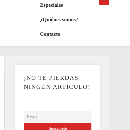
búsqueda
a
Especiales
modo
oscuro
¿Quiénes somos?
Contacto
¡NO TE PIERDAS
NINGÚN ARTÍCULO!