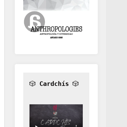
🎲 
Cardchís
 🎲