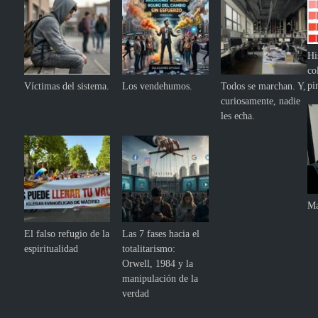
Hi
co
pi
Víctimas del sistema.
Los vendehumos.
Todos se marchan. Y,
curiosamente, nadie
les echa.
Ma
El falso refugio de la
Las 7 fases hacia el
espiritualidad
totalitarismo:
Orwell, 1984 y la
manipulación de la
verdad