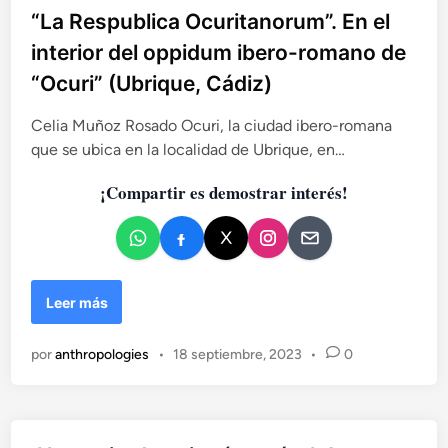
b
“La Respublica Ocuritanorum”. En el
l
interior del oppidum ibero-romano de
i
“Ocuri” (Ubrique, Cádiz)
c
a
Celia Muñoz Rosado Ocuri, la ciudad ibero-romana
d
que se ubica en la localidad de Ubrique, en…
o
e
¡Compartir es demostrar interés!
n
“
Leer más
L
a
por
anthropologies
•
18 septiembre, 2023
•
0
R
e
s
p