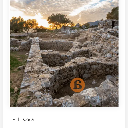
P
Historia
u