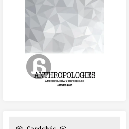
🎲 
Cardchís
 🎲