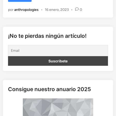
a
v
por
anthropologies
•
16 enero, 2023
•
0
o
z
d
e
l
¡No te pierdas ningún artículo!
o
s
d
i
f
u
n
t
o
Consigue nuestro anuario 2025
s