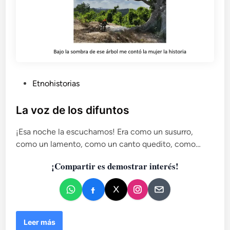
P
Etnohistorias
u
b
La voz de los difuntos
l
¡Esa noche la escuchamos! Era como un susurro,
i
como un lamento, como un canto quedito, como…
c
a
¡Compartir es demostrar interés!
d
o
e
n
L
Leer más