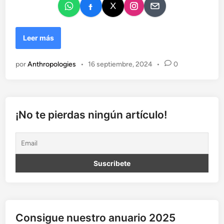
F
Leer más
R
O
por
Anthropologies
•
16 septiembre, 2024
•
0
N
T
E
R
A
¡No te pierdas ningún artículo!
Consigue nuestro anuario 2025