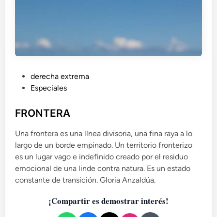
P
derecha extrema
u
Especiales
b
l
FRONTERA
i
Una frontera es una línea divisoria, una fina raya a lo
c
largo de un borde empinado. Un territorio fronterizo
a
es un lugar vago e indefinido creado por el residuo
d
emocional de una linde contra natura. Es un estado
o
constante de transición. Gloria Anzaldúa.
e
n
¡Compartir es demostrar interés!