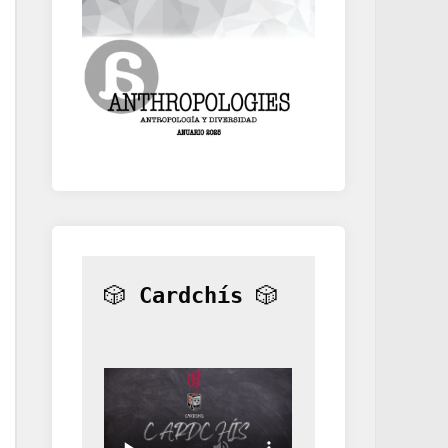
🎲 
Cardchís
 🎲