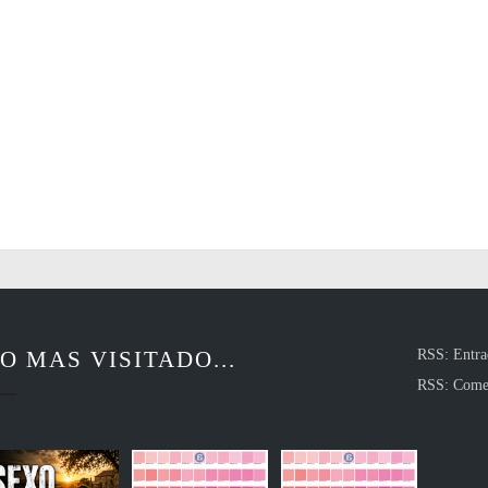
O MAS VISITADO...
RSS: Entra
RSS: Come