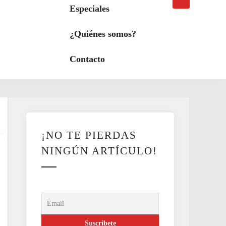
búsqueda
a
Especiales
modo
oscuro
¿Quiénes somos?
Contacto
¡NO TE PIERDAS
NINGÚN ARTÍCULO!