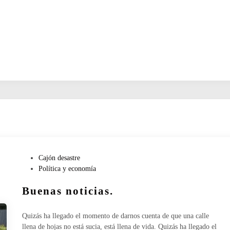
P
Cajón desastre
u
Política y economía
b
Buenas noticias.
l
i
c
Quizás ha llegado el momento de darnos cuenta de que una calle
a
llena de hojas no está sucia, está llena de vida. Quizás ha llegado el