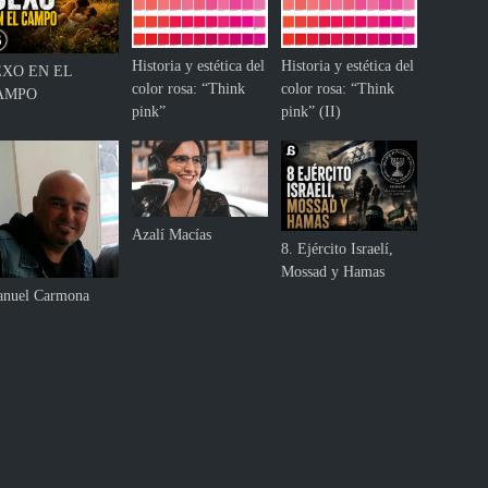
Historia y estética del
Historia y estética del
EXO EN EL
color rosa: “Think
color rosa: “Think
AMPO
pink”
pink” (II)
Azalí Macías
8. Ejército Israelí,
Mossad y Hamas
nuel Carmona