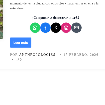
d
momento de ver la ciudad con otros ojos y hacer entrar en ella a la
o
naturaleza.
e
n
¡Compartir es demostrar interés!
B
Leer más
u
e
POR
ANTHROPOLOGIES
•
17 FEBRERO, 2026
n
•
0
a
s
n
o
t
i
c
i
a