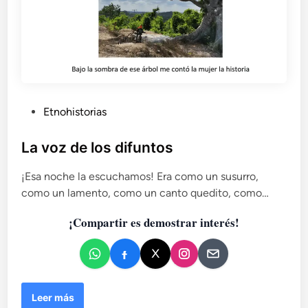
P
Etnohistorias
u
b
La voz de los difuntos
l
¡Esa noche la escuchamos! Era como un susurro,
i
como un lamento, como un canto quedito, como…
c
a
¡Compartir es demostrar interés!
d
o
e
n
L
Leer más