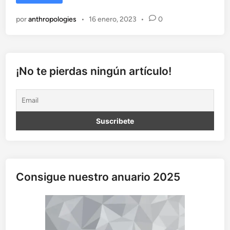
a
v
por
anthropologies
•
16 enero, 2023
•
0
o
z
d
e
l
¡No te pierdas ningún artículo!
o
s
d
i
f
u
n
t
o
Consigue nuestro anuario 2025
s