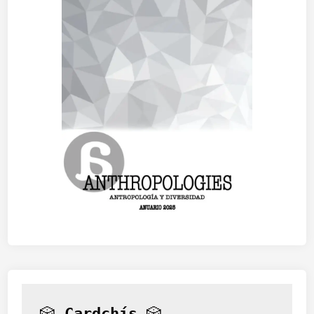
🎲 
Cardchís
 🎲