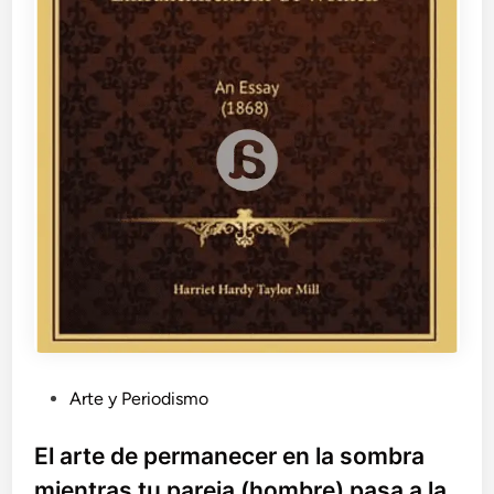
P
Arte y Periodismo
u
b
El arte de permanecer en la sombra
l
mientras tu pareja (hombre) pasa a la