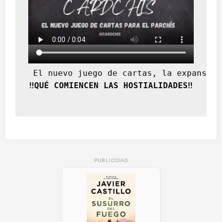
a
s
a
a
l
a
p
 El nuevo juego de cartas, la expansión
o
‼️QUÉ COMIENCEN LAS HOSTIALIDADES‼️
s
t
e
r
i
d
a
PUBLICIDAD
d