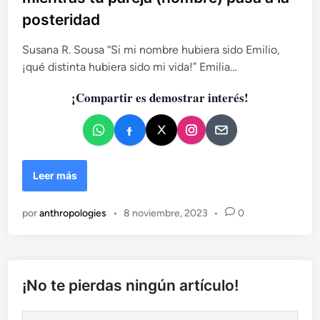
i
posteridad
c
a
Susana R. Sousa “Si mi nombre hubiera sido Emilio,
d
¡qué distinta hubiera sido mi vida!” Emilia…
o
e
¡Compartir es demostrar interés!
n
E
Leer más
l
a
por
anthropologies
•
8 noviembre, 2023
•
0
r
t
e
d
e
¡No te pierdas ningún artículo!
p
e