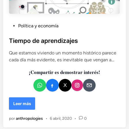
P
Política y economía
u
b
Tiempo de aprendizajes
l
Que estamos viviendo un momento histórico parece
i
cada día más evidente, es inevitable que vengan a…
c
a
¡Compartir es demostrar interés!
d
o
e
n
T
Leer más
i
e
por
anthropologies
•
6 abril, 2020
•
0
m
p