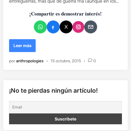
entreguerras, más que de guerra fría (aunque en los…
c
a
¡Compartir es demostrar interés!
d
o
e
n
L
Leer más
a
p
por
anthropologies
•
15 octubre, 2015
•
0
a
z
v
a
l
¡No te pierdas ningún artículo!
l
a
d
a