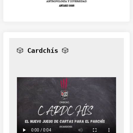
🎲 
Cardchís
 🎲