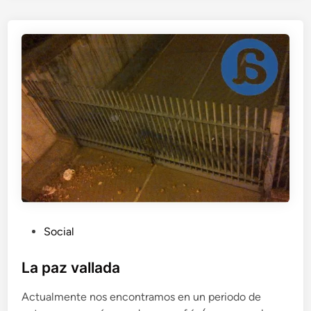
o
d
e
a
p
r
e
n
d
i
z
a
j
e
s
P
Social
u
b
La paz vallada
l
Actualmente nos encontramos en un periodo de
i