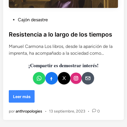
P
Cajón desastre
u
b
Resistencia a lo largo de los tiempos
l
Manuel Carmona Los libros, desde la aparición de la
i
imprenta, ha acompañado a la sociedad como…
c
a
¡Compartir es demostrar interés!
d
o
e
n
R
Leer más
e
s
por
anthropologies
•
13 septiembre, 2023
•
0
i
s
t