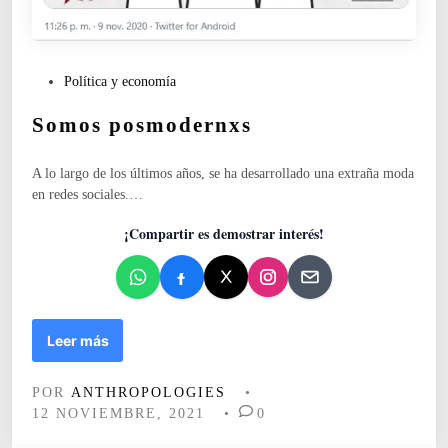
P
Política y economía
u
Somos posmodernxs
b
l
i
A lo largo de los últimos años, se ha desarrollado una extraña moda
c
en redes sociales.…
a
d
¡Compartir es demostrar interés!
o
e
n
S
Leer más
o
m
POR
ANTHROPOLOGIES
•
o
12 NOVIEMBRE, 2021
•
0
s
p