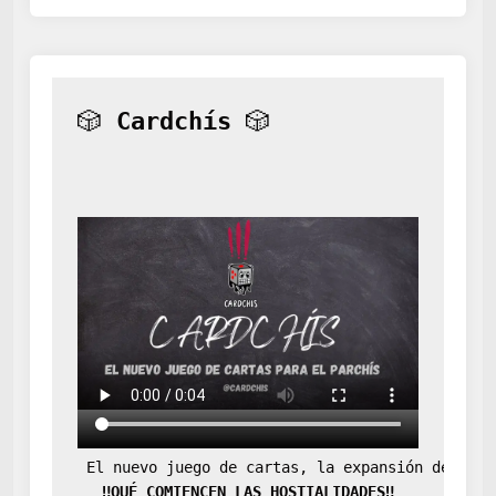
🎲 
Cardchís
 🎲
 El nuevo juego de cartas, la expansión definit
‼️QUÉ COMIENCEN LAS HOSTIALIDADES‼️