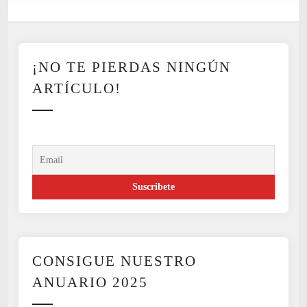
o
s
m
o
¡NO TE PIERDAS NINGÚN
d
e
ARTÍCULO!
r
n
x
s
CONSIGUE NUESTRO
ANUARIO 2025