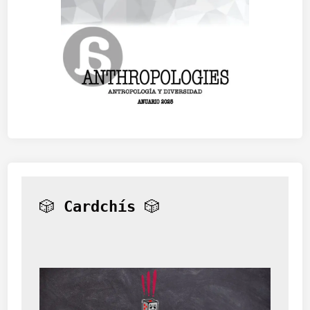
i
r
c
a
a
d
e
l
P
e
l
o
p
o
n
e
s
🎲 
Cardchís
 🎲
o
?