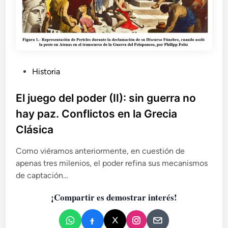
P
Historia
u
b
El juego del poder (II): sin guerra no
l
hay paz. Conflictos en la Grecia
i
Clásica
c
a
Como viéramos anteriormente, en cuestión de
d
apenas tres milenios, el poder refina sus mecanismos
o
de captación…
e
n
¡Compartir es demostrar interés!