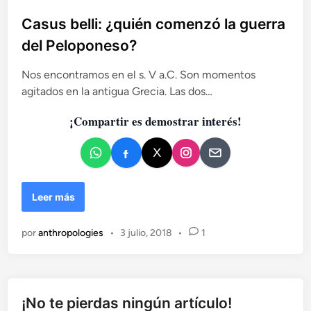
u
s
b
Casus belli: ¿quién comenzó la guerra
i
l
n
del Peloponeso?
i
g
c
u
Nos encontramos en el s. V a.C. Son momentos
e
a
agitados en la antigua Grecia. Las dos…
r
d
r
¡Compartir es demostrar interés!
o
a
e
n
n
o
h
a
C
Leer más
y
a
p
s
a
por
anthropologies
•
3 julio, 2018
•
1
u
z
s
.
b
C
e
o
l
¡No te pierdas ningún artículo!
n