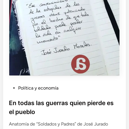
P
Política y economía
u
b
En todas las guerras quien pierde es
l
el pueblo
i
c
Anatomía de “Soldados y Padres” de José Jurado