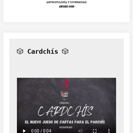
l
o
🎲 
Cardchís
 🎲