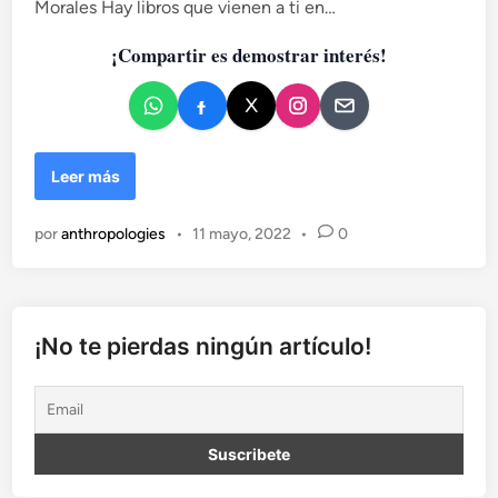
a
Morales Hay libros que vienen a ti en…
d
¡Compartir es demostrar interés!
o
e
n
E
Leer más
n
t
por
anthropologies
•
11 mayo, 2022
•
0
o
d
a
s
l
¡No te pierdas ningún artículo!
a
s
g
u
e
r