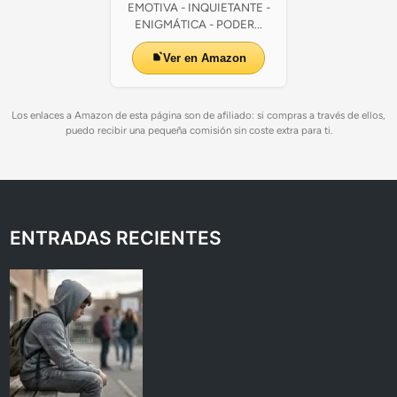
EMOTIVA - INQUIETANTE -
ENIGMÁTICA - PODER...
Ver en Amazon
Los enlaces a Amazon de esta página son de afiliado: si compras a través de ellos,
puedo recibir una pequeña comisión sin coste extra para ti.
ENTRADAS RECIENTES