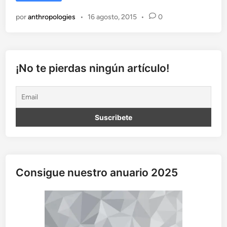
l
r
por
anthropologies
•
16 agosto, 2015
•
0
e
g
e
n
e
¡No te pierdas ningún artículo!
r
a
c
i
o
n
i
s
m
Consigue nuestro anuario 2025
o
e
s
p
a
ñ