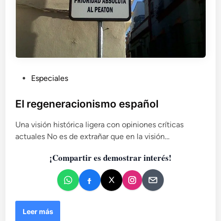
P
Especiales
u
b
El regeneracionismo español
l
Una visión histórica ligera con opiniones críticas
i
actuales No es de extrañar que en la visión…
c
a
¡Compartir es demostrar interés!
d
o
e
n
E
Leer más