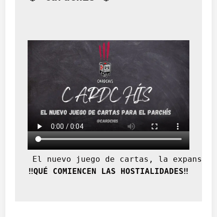
t
a
b
l
e
r
o
d
e
a
j
e
d
r
e
z
 El nuevo juego de cartas, la expansión
‼️QUÉ COMIENCEN LAS HOSTIALIDADES‼️