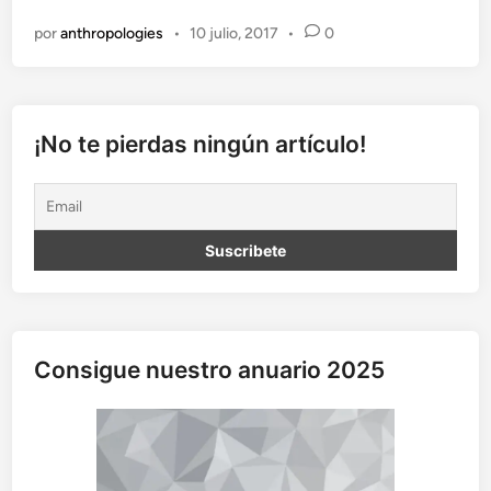
b
por
anthropologies
•
10 julio, 2017
•
0
a
t
a
l
l
¡No te pierdas ningún artículo!
a
m
á
s
c
r
u
e
n
Consigue nuestro anuario 2025
t
a
d
e
l
a