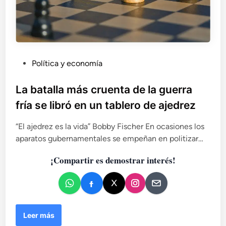
P
Política y economía
u
b
La batalla más cruenta de la guerra
l
fría se libró en un tablero de ajedrez
i
c
“El ajedrez es la vida” Bobby Fischer En ocasiones los
a
aparatos gubernamentales se empeñan en politizar…
d
¡Compartir es demostrar interés!
o
e
n
L
Leer más
a