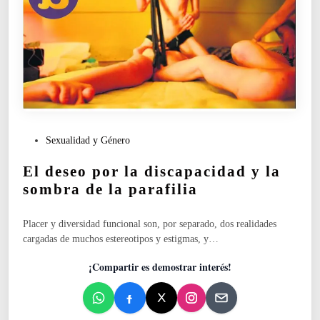
P
Sexualidad y Género
u
El deseo por la discapacidad y la
b
l
sombra de la parafilia
i
c
Placer y diversidad funcional son, por separado, dos realidades
a
cargadas de muchos estereotipos y estigmas, y…
d
o
¡Compartir es demostrar interés!
e
n