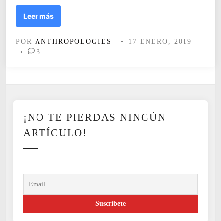
E
Leer más
l
d
POR
ANTHROPOLOGIES
•
17 ENERO, 2019
e
•
3
s
e
o
p
o
r
¡NO TE PIERDAS NINGÚN
l
a
ARTÍCULO!
d
i
s
c
a
p
a
c