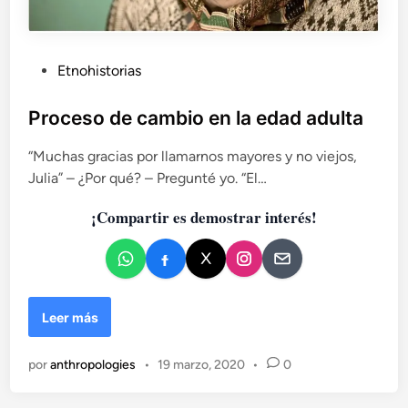
P
Etnohistorias
u
b
Proceso de cambio en la edad adulta
l
“Muchas gracias por llamarnos mayores y no viejos,
i
Julia” – ¿Por qué? – Pregunté yo. “El…
c
a
¡Compartir es demostrar interés!
d
o
e
n
P
Leer más
r
o
por
anthropologies
•
19 marzo, 2020
•
0
c
e