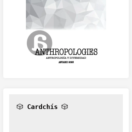
t
a
🎲 
Cardchís
 🎲