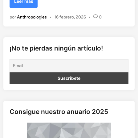
L
Leer más
a
i
por
Anthropologies
•
16 febrero, 2026
•
0
l
u
s
i
ó
¡No te pierdas ningún artículo!
n
d
e
l
c
o
n
o
c
Consigue nuestro anuario 2025
i
m
i
e
n