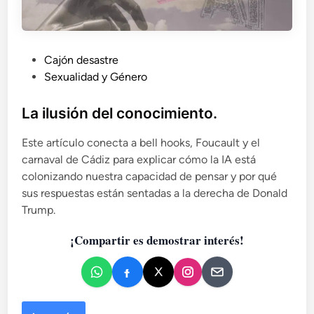
P
Cajón desastre
u
Sexualidad y Género
b
l
La ilusión del conocimiento.
i
Este artículo conecta a bell hooks, Foucault y el
c
carnaval de Cádiz para explicar cómo la IA está
a
colonizando nuestra capacidad de pensar y por qué
d
sus respuestas están sentadas a la derecha de Donald
o
Trump.
e
n
¡Compartir es demostrar interés!