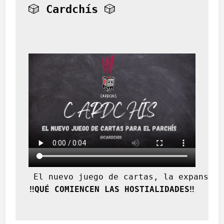
🎲 
Cardchís
 🎲
 El nuevo juego de cartas, la expansión
‼️QUÉ COMIENCEN LAS HOSTIALIDADES‼️