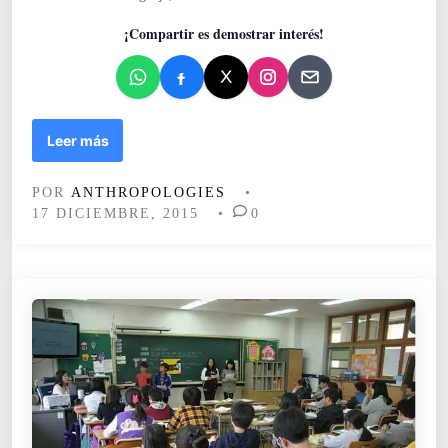
e
¡Compartir es demostrar interés!
n
D
Leer más
i
f
POR
ANTHROPOLOGIES
•
i
17 DICIEMBRE, 2015
•
0
c
u
l
t
a
d
e
s
d
e
l