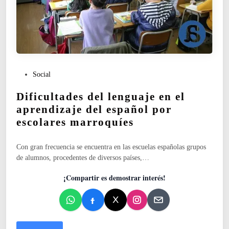
l
e
n
g
u
a
j
P
Social
e
u
e
Dificultades del lenguaje en el
b
n
l
aprendizaje del español por
e
i
escolares marroquíes
l
c
a
a
p
Con gran frecuencia se encuentra en las escuelas españolas grupos
d
r
de alumnos, procedentes de diversos países,…
o
e
e
n
¡Compartir es demostrar interés!
n
d
i
z
a
j