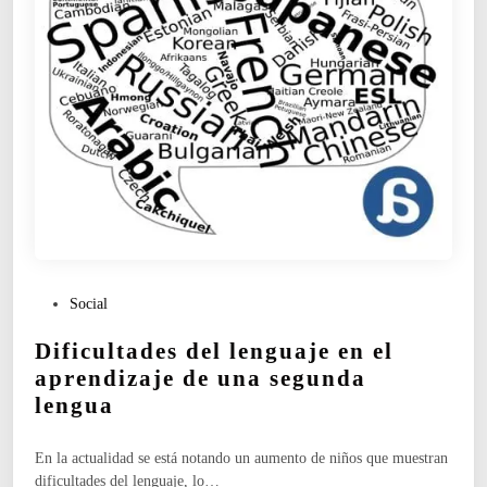
P
Social
u
Dificultades del lenguaje en el
b
l
aprendizaje de una segunda
i
lengua
c
a
En la actualidad se está notando un aumento de niños que muestran
d
dificultades del lenguaje, lo…
o