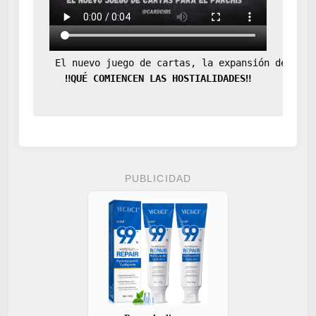
o
q
u
í
 El nuevo juego de cartas, la expansión definit
e
s
‼️QUÉ COMIENCEN LAS HOSTIALIDADES‼️
PUBLICIDAD