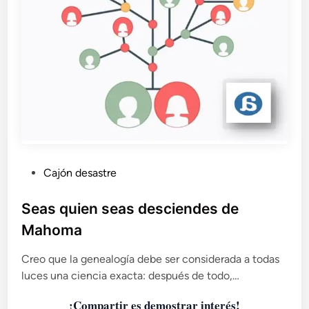
P
Cajón desastre
u
b
Seas quien seas desciendes de
l
Mahoma
i
c
Creo que la genealogía debe ser considerada a todas
a
luces una ciencia exacta: después de todo,…
d
¡Compartir es demostrar interés!
o