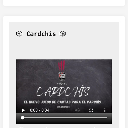
🎲 
Cardchís
 🎲