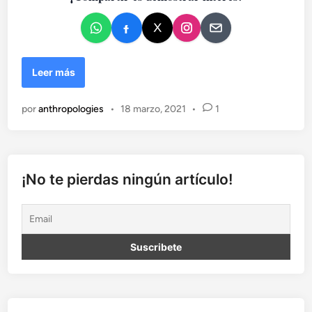
e
n
S
Leer más
e
a
por
anthropologies
•
18 marzo, 2021
•
1
s
q
u
i
e
¡No te pierdas ningún artículo!
n
s
e
a
s
d
e
s
c