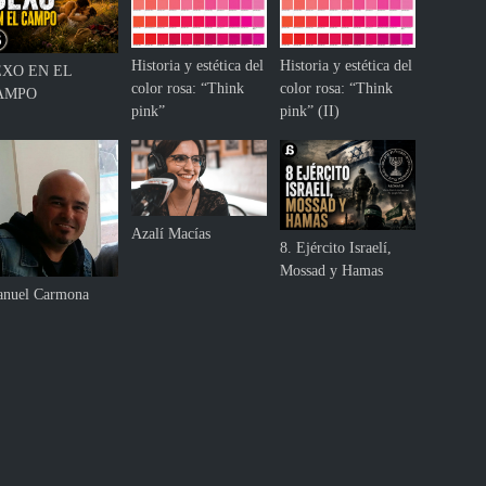
Historia y estética del
Historia y estética del
EXO EN EL
color rosa: “Think
color rosa: “Think
AMPO
pink”
pink” (II)
Azalí Macías
8. Ejército Israelí,
Mossad y Hamas
nuel Carmona