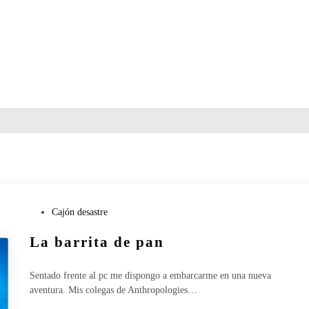
P
Cajón desastre
u
La barrita de pan
b
l
i
Sentado frente al pc me dispongo a embarcarme en una nueva
c
aventura. Mis colegas de Anthropologies…
a