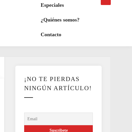
búsqueda
a
Especiales
modo
oscuro
¿Quiénes somos?
Contacto
¡NO TE PIERDAS
NINGÚN ARTÍCULO!