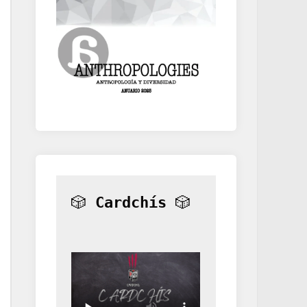
🎲 
Cardchís
 🎲