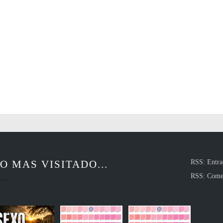
O MAS VISITADO...
RSS: Entra
RSS: Come