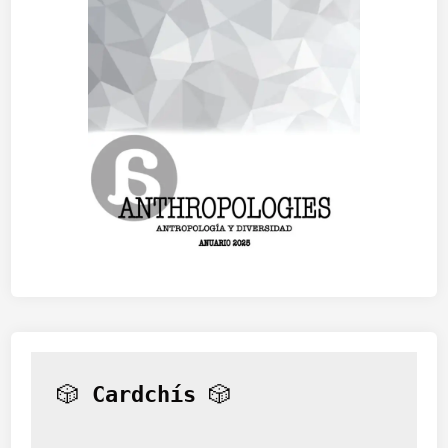
🎲 
Cardchís
 🎲