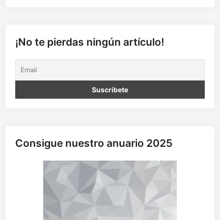
i
e
n
d
¡No te pierdas ningún artículo!
o
a
C
i
c
e
l
y
Consigue nuestro anuario 2025