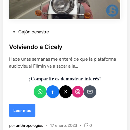
P
Cajón desastre
u
b
Volviendo a Cicely
l
Hace unas semanas me enteré de que la plataforma
i
audiovisual Filmin va a sacar a la…
c
a
¡Compartir es demostrar interés!
d
o
e
n
V
Leer más
o
l
por
anthropologies
•
17 enero, 2023
•
0
v