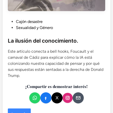
P
Cajón desastre
u
Sexualidad y Género
b
l
La ilusión del conocimiento.
i
Este artículo conecta a bell hooks, Foucault y el
c
carnaval de Cádiz para explicar cómo la IA está
a
colonizando nuestra capacidad de pensar y por qué
d
sus respuestas están sentadas a la derecha de Donald
o
Trump.
e
n
¡Compartir es demostrar interés!