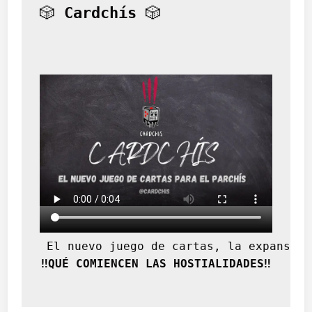
🎲 
Cardchís
 🎲
 El nuevo juego de cartas, la expansión
‼️QUÉ COMIENCEN LAS HOSTIALIDADES‼️