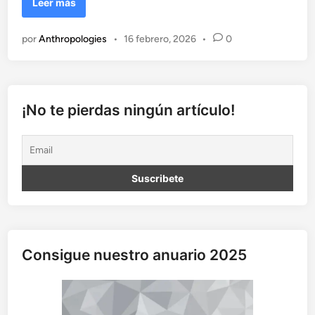
L
Leer más
a
i
por
Anthropologies
•
16 febrero, 2026
•
0
l
u
s
i
ó
¡No te pierdas ningún artículo!
n
d
e
l
c
o
n
o
c
Consigue nuestro anuario 2025
i
m
i
e
n