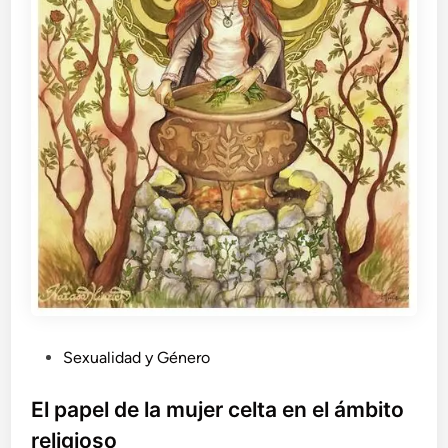
P
Sexualidad y Género
u
b
El papel de la mujer celta en el ámbito
l
religioso