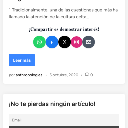
i
c
1 Tradicionalmente, una de las cuestiones que más ha
a
llamado la atención de la cultura celta…
d
¡Compartir es demostrar interés!
o
e
n
E
Leer más
l
p
por
anthropologies
•
5 octubre, 2020
•
0
a
p
e
l
d
¡No te pierdas ningún artículo!
e
l
a
m