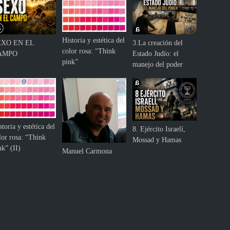
Historia y estética del
EXO EN EL
3.La creación del
color rosa: “Think
AMPO
Estado Judío: el
pink”
manejo del poder
storia y estética del
8. Ejército Israelí,
lor rosa: “Think
Mossad y Hamas
nk” (II)
Manuel Carmona