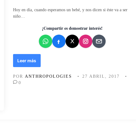
l
i
Hoy en día, cuando esperamos un bebé, y nos dicen si éste va a ser
c
niño…
a
d
¡Compartir es demostrar interés!
o
e
n
A
Leer más
z
u
POR
ANTHROPOLOGIES
•
27 ABRIL, 2017
•
l
0
p
a
r
a
n
i
ñ
o