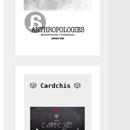
🎲 
Cardchís
 🎲