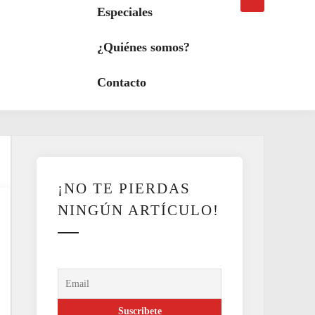
búsqueda
a
Especiales
modo
oscuro
¿Quiénes somos?
Contacto
¡NO TE PIERDAS
NINGÚN ARTÍCULO!