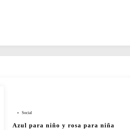
P
Social
u
Azul para niño y rosa para niña
b