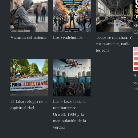
S
C
Víctimas del sistema.
Los vendehumos.
Todos se marchan. Y,
curiosamente, nadie
les echa.
Hi
co
pi
El falso refugio de la
Las 7 fases hacia el
espiritualidad
totalitarismo:
Orwell, 1984 y la
manipulación de la
verdad