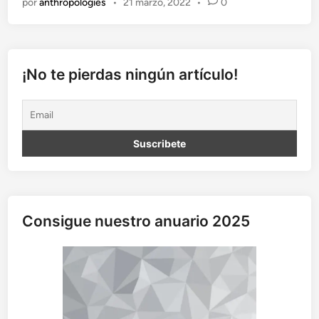
por
anthropologies
•
21 marzo, 2022
•
0
e
n
s
a
d
¡No te pierdas ningún artículo!
e
l
a
f
i
c
c
i
ó
Consigue nuestro anuario 2025
n