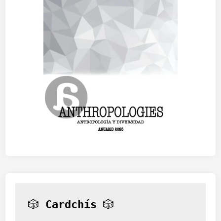
🎲 
Cardchís
 🎲