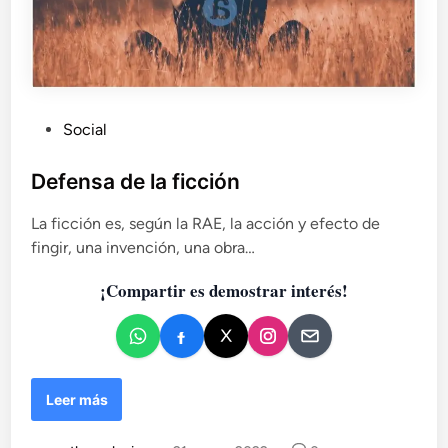
P
Social
u
b
Defensa de la ficción
l
La ficción es, según la RAE, la acción y efecto de
i
fingir, una invención, una obra…
c
a
¡Compartir es demostrar interés!
d
o
e
n
D
Leer más
e
f