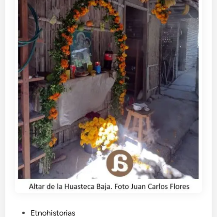
P
Etnohistorias