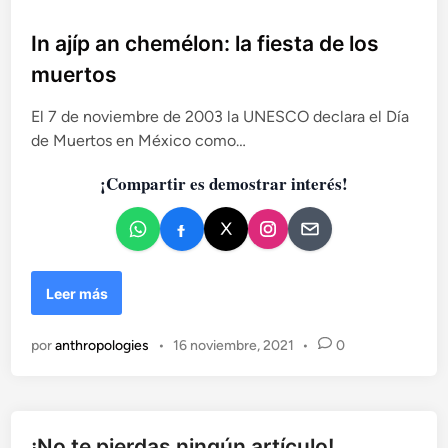
u
b
In ajíp an chemélon: la fiesta de los
l
muertos
i
c
El 7 de noviembre de 2003 la UNESCO declara el Día
a
de Muertos en México como…
d
¡Compartir es demostrar interés!
o
e
n
I
Leer más
n
a
por
anthropologies
•
16 noviembre, 2021
•
0
j
í
p
a
n
¡No te pierdas ningún artículo!