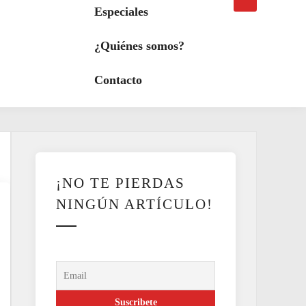
búsqueda
a
Especiales
modo
oscuro
¿Quiénes somos?
Contacto
¡NO TE PIERDAS
NINGÚN ARTÍCULO!