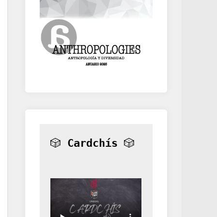
🎲 
Cardchís
 🎲