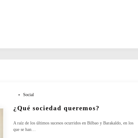
P
Social
u
¿Qué sociedad queremos?
b
l
i
A raíz de los últimos sucesos ocurridos en Bilbao y Barakaldo, en los
c
que se han…
a