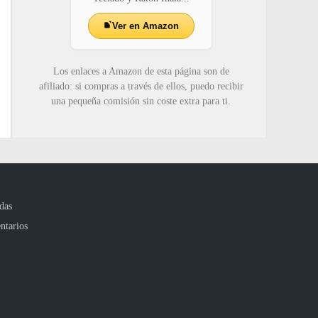
Ver en Amazon
Los enlaces a Amazon de esta página son de
afiliado: si compras a través de ellos, puedo recibir
una pequeña comisión sin coste extra para ti.
das
ntarios