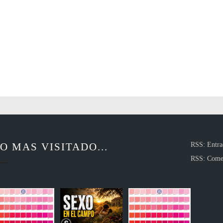
O MAS VISITADO...
RSS: Entra
RSS: Come