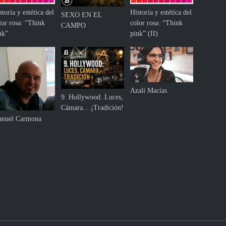
storia y estética del
Historia y estética del
SEXO EN EL
lor rosa: “Think
color rosa: “Think
CAMPO
nk”
pink” (II)
Azalí Macías
9. Hollywood: Luces,
Cámara... ¡Tradición!
nuel Carmona