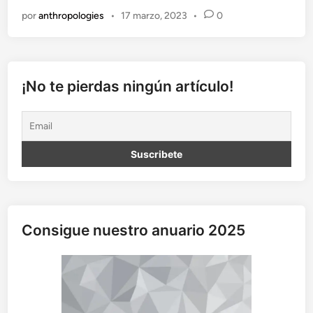
p
por
anthropologies
•
17 marzo, 2023
•
0
o
c
o
c
o
¡No te pierdas ningún artículo!
n
o
c
i
d
a
e
n
f
Consigue nuestro anuario 2025
e
r
m
e
d
a