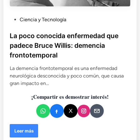
P
Ciencia y Tecnología
u
b
La poco conocida enfermedad que
l
padece Bruce Willis: demencia
i
frontotemporal
c
a
La demencia frontotemporal es una enfermedad
d
neurológica desconocida y poco común, que causa
o
gran impacto en…
e
n
¡Compartir es demostrar interés!
L
Leer más
a