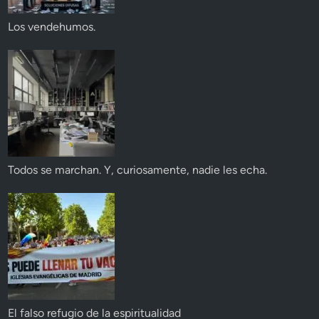
Los vendehumos.
Todos se marchan. Y, curiosamente, nadie les echa.
El falso refugio de la espiritualidad