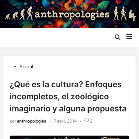
Saltar
al
contenido
Me
Abrir
búsqueda
prin
Publicado
Social
en
¿Qué es la cultura? Enfoques
incompletos, el zoológico
imaginario y alguna propuesta
por
anthropologies
•
7 abril, 2014
•
2