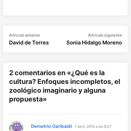
Artículo
Artí
Navegación
Artículo anterior
Artículo siguiente
anterior:
sigu
David de Torres
Sonia Hidalgo Moreno
de
entradas
2 comentarios en «
¿Qué es la
cultura? Enfoques incompletos, el
zoológico imaginario y alguna
propuesta
»
dice:
Demetrio Garibaldi
7 abril, 2014 a las 8:27