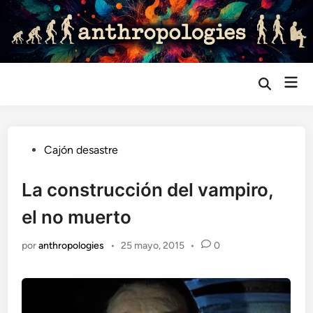
Saltar
al
contenido
Me
Abrir
búsqueda
prin
Publicado
Cajón desastre
en
La construcción del vampiro,
el no muerto
por
anthropologies
•
25 mayo, 2015
•
0