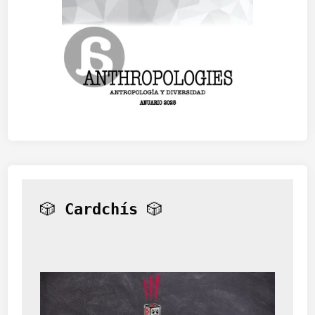
🎲 
Cardchís
 🎲