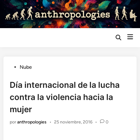
Saltar
al
contenido
Me
Abrir
búsqueda
prin
Publicado
Nube
en
Día internacional de la lucha
contra la violencia hacia la
mujer
por
anthropologies
•
25 noviembre, 2016
•
0