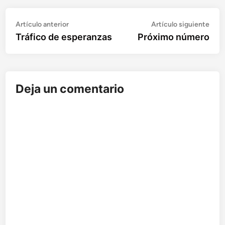
Artículo
Artí
Navegación
Artículo anterior
Artículo siguiente
anterior:
sigu
Tráfico de esperanzas
Próximo número
de
entradas
Deja un comentario