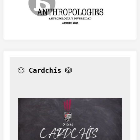
🎲 
Cardchís
 🎲