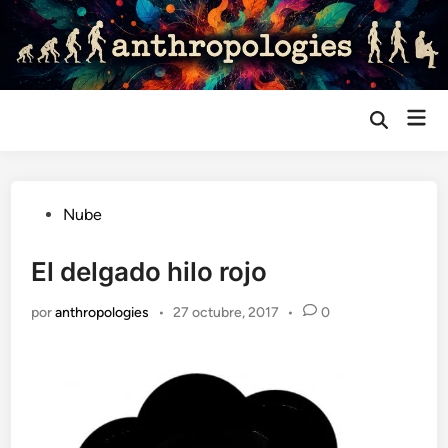
Saltar
al
contenido
Me
Abrir
búsqueda
prin
Publicado
Nube
en
El delgado hilo rojo
por
anthropologies
•
27 octubre, 2017
•
0