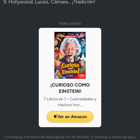
9. Hollywood: Luces, Cámara... ¡Tradición!
PUBLICIDAD
¡CURIOSO COMO
EINSTEIN!
7 Libros en 1 – Curiosidades y
Hechos Incr...
Ver en Amazon
Los enlaces a Amazon de esta página son de afiliado: si compras a través de ellos,