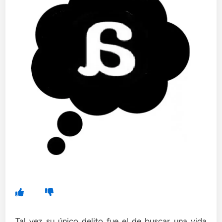
Tal vez su único delito fue el de buscar una vida