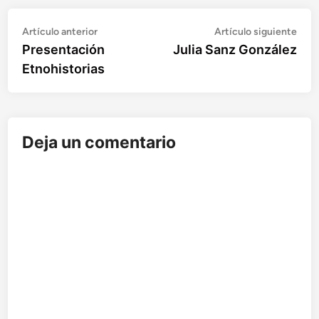
Artículo
Artí
Navegación
Artículo anterior
Artículo siguiente
anterior:
sigu
Presentación
Julia Sanz González
de
Etnohistorias
entradas
Deja un comentario