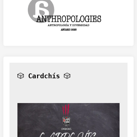
🎲 
Cardchís
 🎲