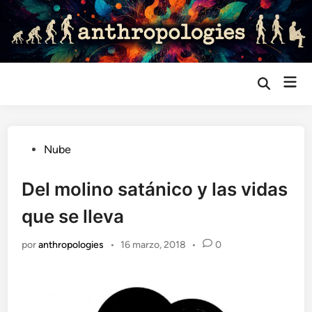
Saltar
al
contenido
Me
Abrir
búsqueda
prin
Publicado
Nube
en
Del molino satánico y las vidas
que se lleva
por
anthropologies
•
16 marzo, 2018
•
0