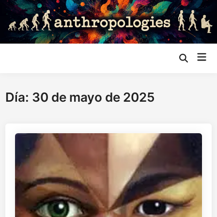
Saltar
al
contenido
Me
Abrir
búsqueda
prin
Día:
30 de mayo de 2025