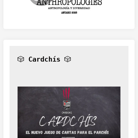
🎲 
Cardchís
 🎲