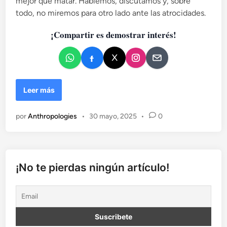
mejor que matar. Hablemos, discutamos y, sobre
c
todo, no miremos para otro lado ante las atrocidades.
a
d
¡Compartir es demostrar interés!
o
e
n
M
Leer más
a
m
por
Anthropologies
•
30 mayo, 2025
•
0
á
A
m
a
l
¡No te pierdas ningún artículo!
g
a
m
a