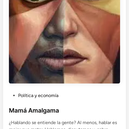
P
Política y economía
u
b
Mamá Amalgama
l
¿Hablando se entiende la gente? Al menos, hablar es
i