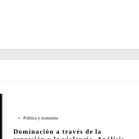
P
Política y economía
u
Dominación a través de la
b
l