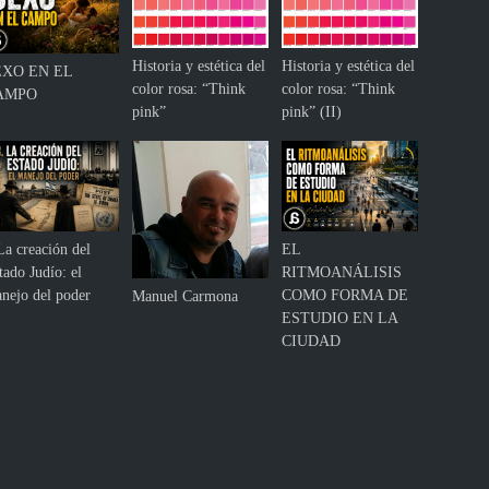
o
s
d
Historia y estética del
Historia y estética del
EXO EN EL
e
color rosa: “Think
color rosa: “Think
AMPO
r
pink”
pink” (II)
e
c
h
o
s
h
La creación del
EL
u
tado Judío: el
RITMOANÁLISIS
m
nejo del poder
COMO FORMA DE
Manuel Carmona
a
ESTUDIO EN LA
n
CIUDAD
o
s
e
n
e
l