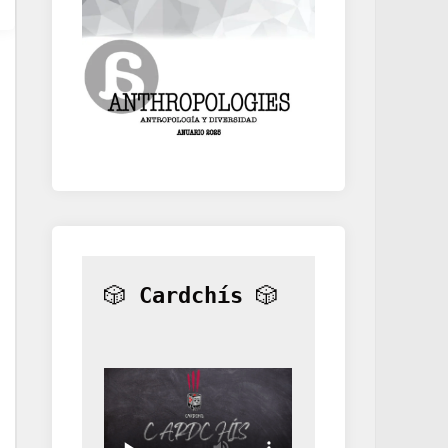
🎲 
Cardchís
 🎲