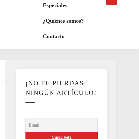
búsqueda
a
Especiales
modo
oscuro
¿Quiénes somos?
Contacto
¡NO TE PIERDAS
NINGÚN ARTÍCULO!