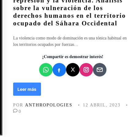
represión y la violencia. Análisis
i
sobre la vulneración de los
c
derechos humanos en el territorio
a
ocupado del Sáhara Occidental
d
o
e
La violencia como modo de dominación es una tónica habitual en
n
los territorios ocupados por fuerzas…
¡Compartir es demostrar interés!
D
Leer más
o
m
POR
ANTHROPOLOGIES
•
12 ABRIL, 2023
•
i
0
n
a
c
i