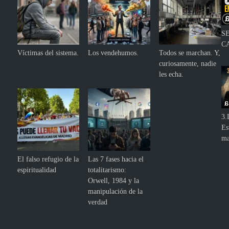
S
C
Víctimas del sistema.
Los vendehumos.
Todos se marchan. Y,
curiosamente, nadie
les echa.
3.
Es
ma
El falso refugio de la
Las 7 fases hacia el
espiritualidad
totalitarismo:
Orwell, 1984 y la
manipulación de la
verdad