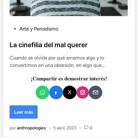
P
Arte y Periodismo
u
b
La cinefilia del mal querer
l
Cuando se olvida por qué amamos algo y lo
i
convertimos en una obsesión, en algo que…
c
a
¡Compartir es demostrar interés!
d
o
e
n
L
Leer más
a
c
por
anthropologies
•
5 abril, 2023
•
0
i
n