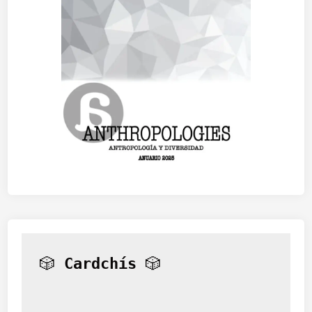
🎲 
Cardchís
 🎲