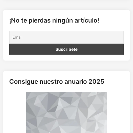
e
f
i
¡No te pierdas ningún artículo!
l
i
a
d
e
l
m
a
l
Consigue nuestro anuario 2025
q
u
e
r
e
r