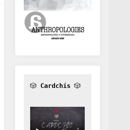
🎲 
Cardchís
 🎲