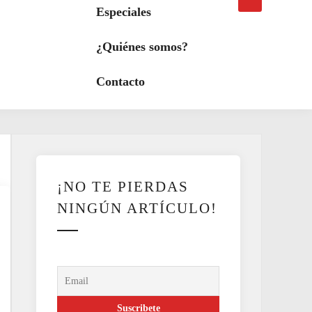
búsqueda
a
Especiales
modo
oscuro
¿Quiénes somos?
Contacto
¡NO TE PIERDAS
NINGÚN ARTÍCULO!