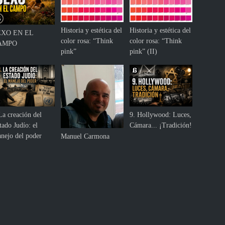
Historia y estética del
Historia y estética del
EXO EN EL
color rosa: “Think
color rosa: “Think
AMPO
pink”
pink” (II)
La creación del
9. Hollywood: Luces,
tado Judío: el
Cámara... ¡Tradición!
nejo del poder
Manuel Carmona