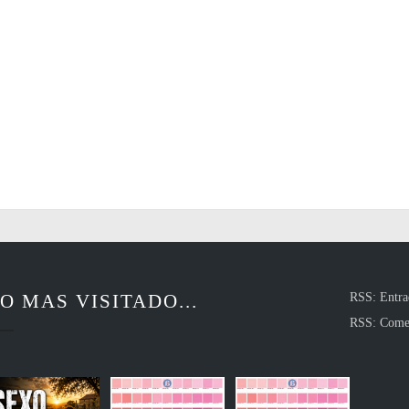
O MAS VISITADO...
RSS: Entra
RSS: Come