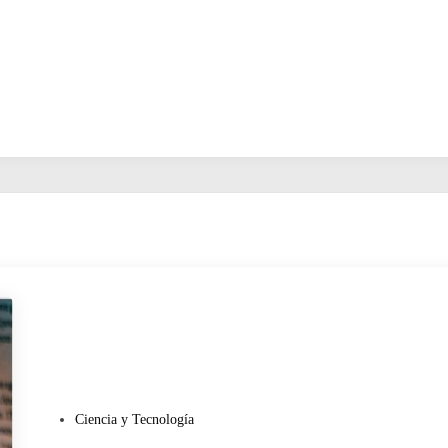
P
Ciencia y Tecnología
u