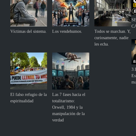
S
C
Víctimas del sistema.
Los vendehumos.
Todos se marchan. Y,
curiosamente, nadie
les echa.
3.
Es
ma
El falso refugio de la
Las 7 fases hacia el
espiritualidad
totalitarismo:
Orwell, 1984 y la
manipulación de la
verdad