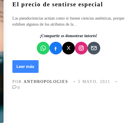
El precio de sentirse especial
b
l
i
Las pseudociencias actúan como si fuesen ciencias auténticas, porque
c
exhiben algunos de los atributos de la…
a
d
¡Compartir es demostrar interés!
o
e
n
E
Leer más
l
p
POR
ANTHROPOLOGIES
•
5 MAYO, 2021
•
r
0
e
c
i
o
d
e
s