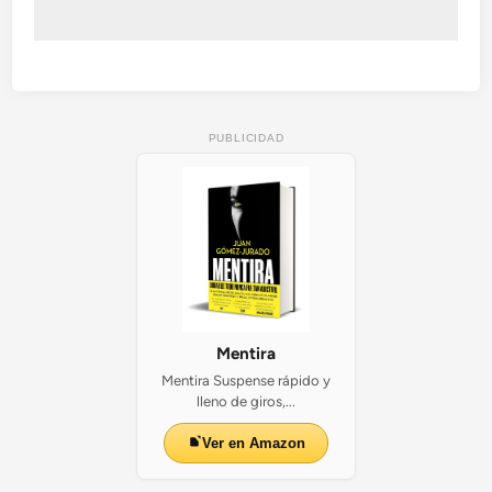
i
c
a
PUBLICIDAD
Mentira
Mentira Suspense rápido y
lleno de giros,...
Ver en Amazon