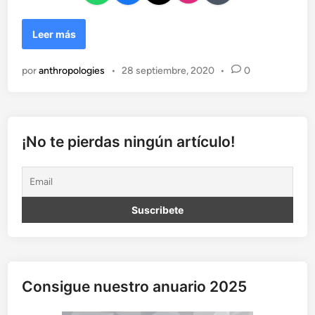
E
Leer más
l
j
por
anthropologies
•
28 septiembre, 2020
•
0
u
e
g
o
d
¡No te pierdas ningún artículo!
e
l
p
o
d
e
r
(
I
Consigue nuestro anuario 2025
I
)
: