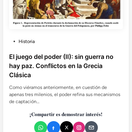
P
Historia
u
b
El juego del poder (II): sin guerra no
l
hay paz. Conflictos en la Grecia
i
Clásica
c
a
Como viéramos anteriormente, en cuestión de
d
apenas tres milenios, el poder refina sus mecanismos
o
de captación…
e
n
¡Compartir es demostrar interés!