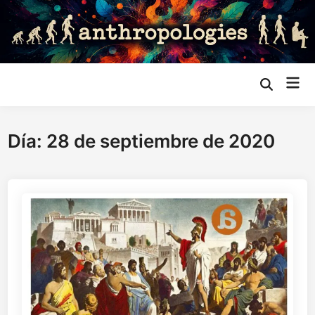
Saltar
al
contenido
Me
Abrir
búsqueda
prin
Día:
28 de septiembre de 2020