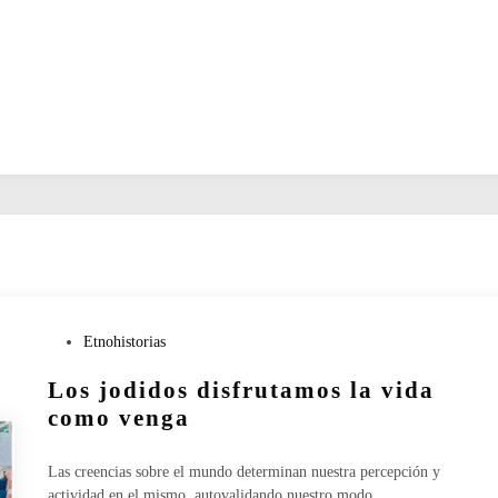
P
Etnohistorias
u
Los jodidos disfrutamos la vida
b
l
como venga
i
c
Las creencias sobre el mundo determinan nuestra percepción y
a
actividad en el mismo, autovalidando nuestro modo…