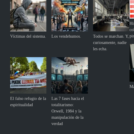
Hi
co
pi
Víctimas del sistema.
Los vendehumos.
Todos se marchan. Y,
curiosamente, nadie
les echa.
Ma
El falso refugio de la
Las 7 fases hacia el
espiritualidad
totalitarismo:
Orwell, 1984 y la
manipulación de la
verdad