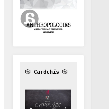
🎲 
Cardchís
 🎲