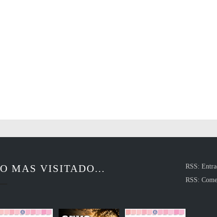
O MAS VISITADO...
RSS: Entra
RSS: Come