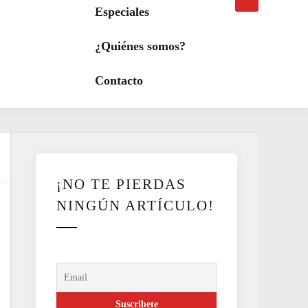
búsqueda
a
Especiales
modo
oscuro
¿Quiénes somos?
Contacto
¡NO TE PIERDAS
NINGÚN ARTÍCULO!