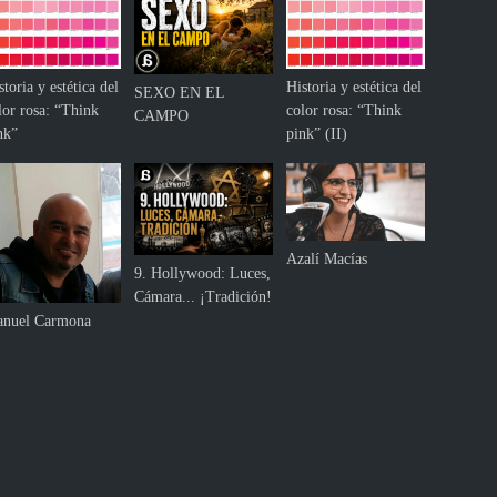
storia y estética del
Historia y estética del
SEXO EN EL
lor rosa: “Think
color rosa: “Think
CAMPO
nk”
pink” (II)
Azalí Macías
9. Hollywood: Luces,
Cámara... ¡Tradición!
nuel Carmona