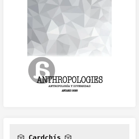
🎲 
Cardchís
 🎲