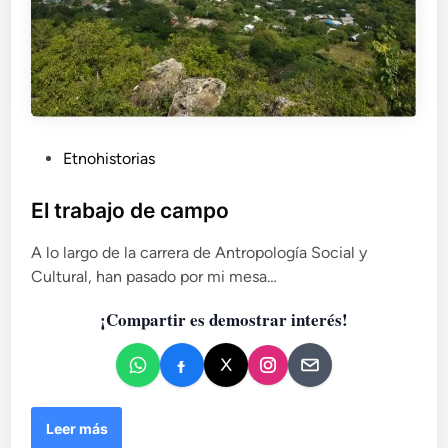
P
Etnohistorias
u
b
El trabajo de campo
l
A lo largo de la carrera de Antropología Social y
i
Cultural, han pasado por mi mesa…
c
a
¡Compartir es demostrar interés!
d
o
e
n
E
Leer más