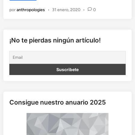
l
t
por
anthropologies
•
31 enero, 2020
•
0
r
a
b
a
j
¡No te pierdas ningún artículo!
o
d
e
c
a
m
p
o
Consigue nuestro anuario 2025