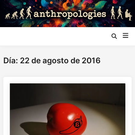
Saltar
al
contenido
Me
Abrir
búsqueda
prin
Día:
22 de agosto de 2016