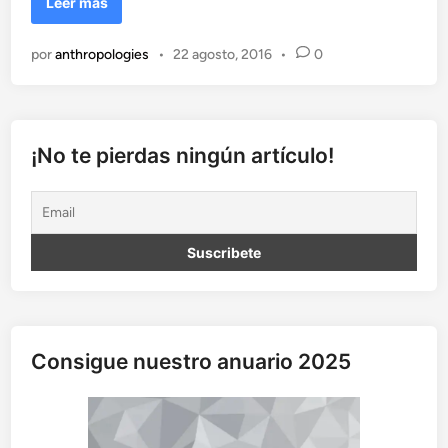
M
Leer más
é
x
por
anthropologies
•
22 agosto, 2016
•
0
i
c
o
y
E
¡No te pierdas ningún artículo!
s
p
a
ñ
a
,
u
n
v
Consigue nuestro anuario 2025
i
a
j
e
(