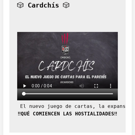
a
🎲 
Cardchís
 🎲
.
E
l
v
i
a
j
e
d
e
v
u
e
l
t
a
 El nuevo juego de cartas, la expansión
‼️QUÉ COMIENCEN LAS HOSTIALIDADES‼️