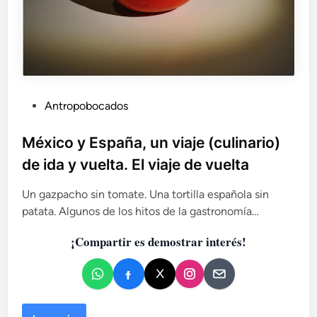
P
Antropobocados
u
b
México y España, un viaje (culinario)
l
de ida y vuelta. El viaje de vuelta
i
c
Un gazpacho sin tomate. Una tortilla española sin
a
patata. Algunos de los hitos de la gastronomía…
d
¡Compartir es demostrar interés!
o
e
n