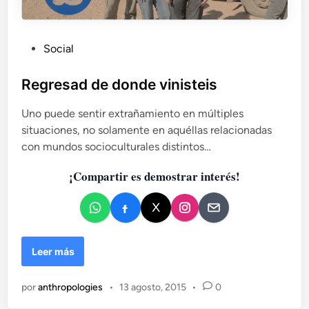
P
Social
u
b
Regresad de donde vinisteis
l
Uno puede sentir extrañamiento en múltiples
i
situaciones, no solamente en aquéllas relacionadas
c
con mundos socioculturales distintos…
a
d
¡Compartir es demostrar interés!
o
e
n
R
Leer más
e
g
por
anthropologies
•
13 agosto, 2015
•
0
r
e