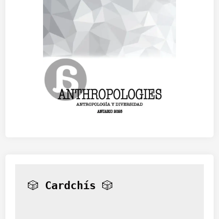
🎲 
Cardchís
 🎲