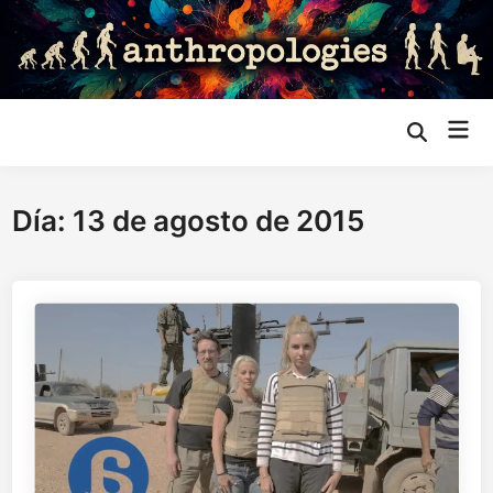
Saltar
al
contenido
Me
Abrir
búsqueda
prin
Día:
13 de agosto de 2015