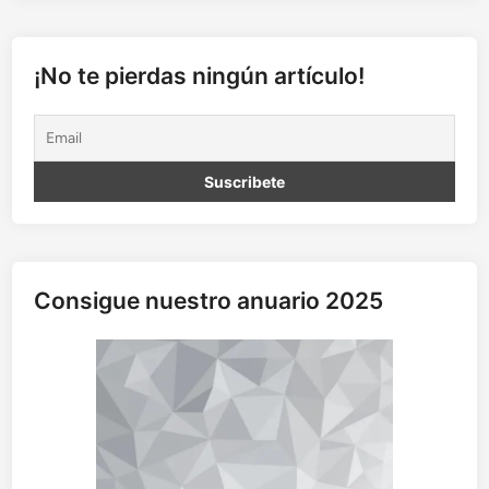
s
a
d
¡No te pierdas ningún artículo!
d
e
d
o
n
d
e
v
i
Consigue nuestro anuario 2025
n
i
s
t
e
i
s